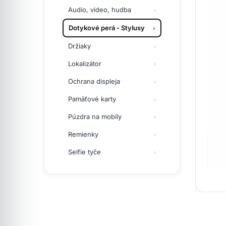
Audio, video, hudba
Dotykové perá - Stylusy
Držiaky
Lokalizátor
Ochrana displeja
Pamäťové karty
Púzdra na mobily
Remienky
Selfie tyče