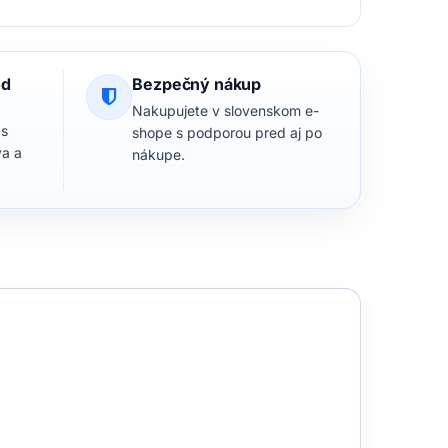
od
Bezpečný nákup
Nakupujete v slovenskom e-
 s
shope s podporou pred aj po
va a
nákupe.