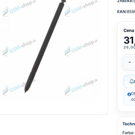
Značka:
EAN:
858
Cena
31
26,0
-
O
od
Techn
Farba: