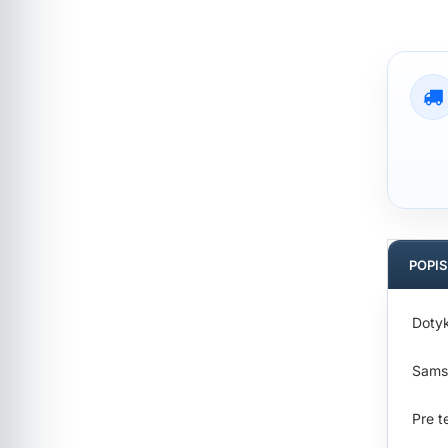
POPI
Dotyk
Sams
Pre t