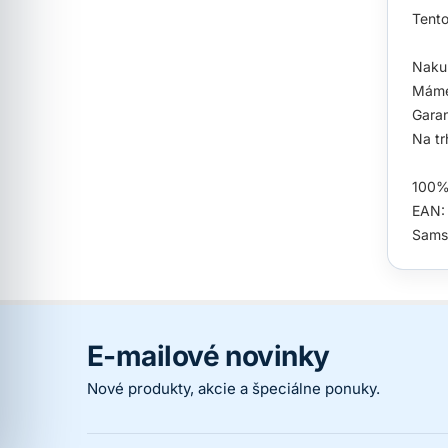
Tento
Nakup
Máme
Garan
Na tr
100% 
EAN:
Sams
E-mailové novinky
Nové produkty, akcie a špeciálne ponuky.