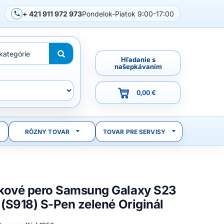
+ 421 911 972 973
Pondelok-Piatok 9:00-17:00
Hľadanie s
našepkávaním
0,00 €
RÔZNY TOVAR
TOVAR PRE SERVISY
kové pero Samsung Galaxy S23
 (S918) S-Pen zelené Originál