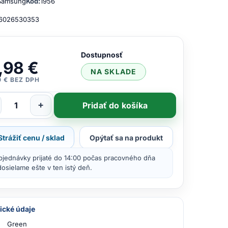
Samsung
Kód:
1956
6026530353
Dostupnosť
,98 €
NA SKLADE
0 € BEZ DPH
+
Pridať do košíka
Strážiť cenu / sklad
Opýtať sa na produkt
bjednávky prijaté do 14:00 počas pracovného dňa
osielame ešte v ten istý deň.
ické údaje
Green