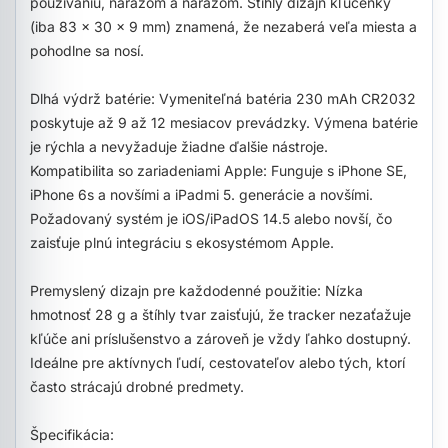
používaniu, nárazom a nárazom. Štíhly dizajn kľúčenky
(iba 83 × 30 × 9 mm) znamená, že nezaberá veľa miesta a
pohodlne sa nosí.
Dlhá výdrž batérie: Vymeniteľná batéria 230 mAh CR2032
poskytuje až 9 až 12 mesiacov prevádzky. Výmena batérie
je rýchla a nevyžaduje žiadne ďalšie nástroje.
Kompatibilita so zariadeniami Apple: Funguje s iPhone SE,
iPhone 6s a novšími a iPadmi 5. generácie a novšími.
Požadovaný systém je iOS/iPadOS 14.5 alebo novší, čo
zaisťuje plnú integráciu s ekosystémom Apple.
Premyslený dizajn pre každodenné použitie: Nízka
hmotnosť 28 g a štíhly tvar zaisťujú, že tracker nezaťažuje
kľúče ani príslušenstvo a zároveň je vždy ľahko dostupný.
Ideálne pre aktívnych ľudí, cestovateľov alebo tých, ktorí
často strácajú drobné predmety.
Špecifikácia: