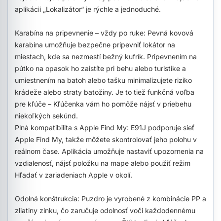
aplikácii „Lokalizátor“ je rýchle a jednoduché.
Karabína na pripevnenie – vždy po ruke: Pevná kovová
karabína umožňuje bezpečne pripevniť lokátor na
miestach, kde sa nezmestí bežný kufrík. Pripevnením na
pútko na opasok ho zaistíte pri behu alebo turistike a
umiestnením na batoh alebo tašku minimalizujete riziko
krádeže alebo straty batožiny. Je to tiež funkčná voľba
pre kľúče – Kľúčenka vám ho pomôže nájsť v priebehu
niekoľkých sekúnd.
Plná kompatibilita s Apple Find My: E91J podporuje sieť
Apple Find My, takže môžete skontrolovať jeho polohu v
reálnom čase. Aplikácia umožňuje nastaviť upozornenia na
vzdialenosť, nájsť položku na mape alebo použiť režim
Hľadať v zariadeniach Apple v okolí.
Odolná konštrukcia: Puzdro je vyrobené z kombinácie PP a
zliatiny zinku, čo zaručuje odolnosť voči každodennému