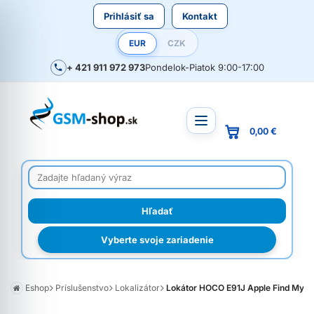
Prihlásiť sa
Kontakt
EUR
CZK
+ 421 911 972 973
Pondelok-Piatok 9:00-17:00
0,00 €
Vyberte svoje zariadenie
Eshop
Príslušenstvo
Lokalizátor
Lokátor HOCO E91J Apple Find My č