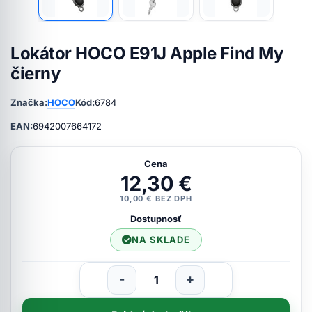
Lokátor HOCO E91J Apple Find My
čierny
Značka:
HOCO
Kód:
6784
EAN:
6942007664172
Cena
12,30 €
10,00 € BEZ DPH
Dostupnosť
NA SKLADE
-
+