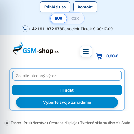
Prihlásiť sa
Kontakt
EUR
CZK
+ 421 911 972 973
Pondelok-Piatok 9:00-17:00
0,00 €
Vyberte svoje zariadenie
Eshop
Príslušenstvo
Ochrana displeja
Tvrdené sklo na displej
Sada 10