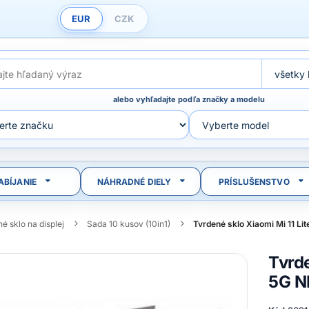
EUR
CZK
alebo vyhľadajte podľa značky a modelu
ABÍJANIE
NÁHRADNÉ DIELY
PRÍSLUŠENSTVO
é sklo na displej
Sada 10 kusov (10in1)
Tvrdené sklo Xiaomi Mi 11 Lit
Tvrde
5G N