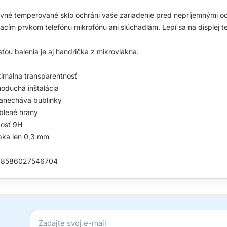
vné temperované sklo ochráni vaše zariadenie pred nepríjemnými ode
acím prvkom telefónu mikrofónu ani slúchadlám. Lepí sa na displej te
ťou balenia je aj handrička z mikrovlákna.
imálna transparentnosť
noduchá inštalácia
anecháva bublinky
blené hrany
dosť 9H
bka len 0,3 mm
 8586027546704