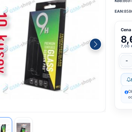
Kód:
8691
EAN:
858
Cena
8,
7,00 
-
O
od