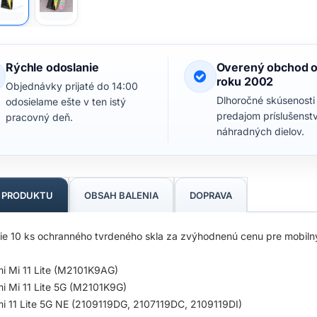
Rýchle odoslanie
Overený obchod 
roku 2002
Objednávky prijaté do 14:00
Dlhoročné skúsenosti
odosielame ešte v ten istý
predajom príslušenst
pracovný deň.
náhradných dielov.
S PRODUKTU
OBSAH BALENIA
DOPRAVA
ie 10 ks ochranného tvrdeného skla za zvýhodnenú cenu pre mobilný
i Mi 11 Lite (M2101K9AG)
i Mi 11 Lite 5G (M2101K9G)
i 11 Lite 5G NE (2109119DG, 2107119DC, 2109119DI)