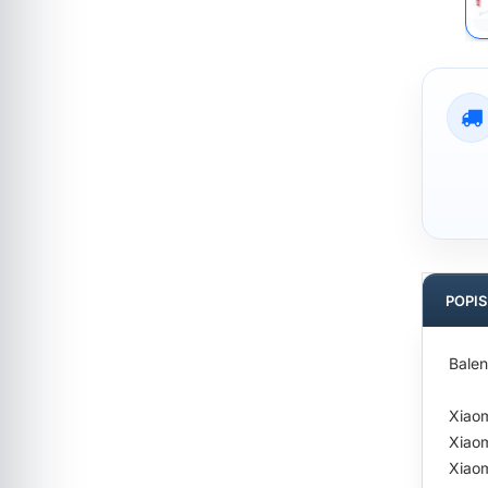
POPI
Balen
Xiaom
Xiaom
Xiaom