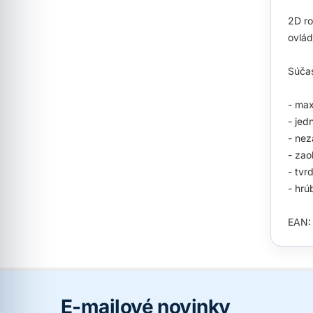
2D ro
ovlád
Súčas
- max
- jed
- nez
- zao
- tvr
- hrú
EAN:
E-mailové novinky