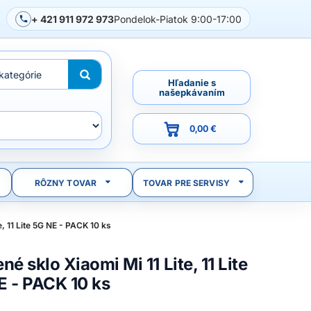
+ 421 911 972 973
Pondelok-Piatok 9:00-17:00
Hľadanie s
našepkávaním
0,00 €
RÔZNY TOVAR
TOVAR PRE SERVISY
e, 11 Lite 5G NE - PACK 10 ks
né sklo Xiaomi Mi 11 Lite, 11 Lite
E - PACK 10 ks