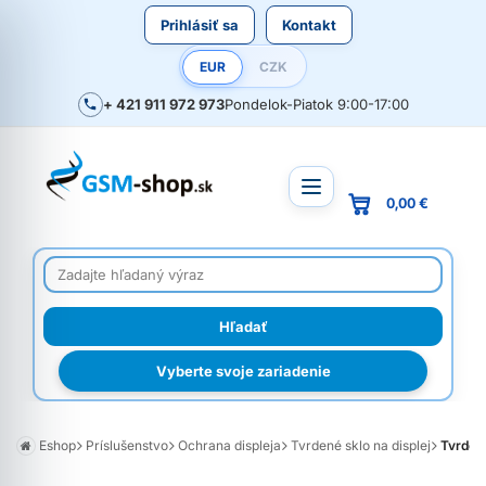
Prihlásiť sa
Kontakt
EUR
CZK
+ 421 911 972 973
Pondelok-Piatok 9:00-17:00
0,00 €
Vyberte svoje zariadenie
Eshop
Príslušenstvo
Ochrana displeja
Tvrdené sklo na displej
Tvrden