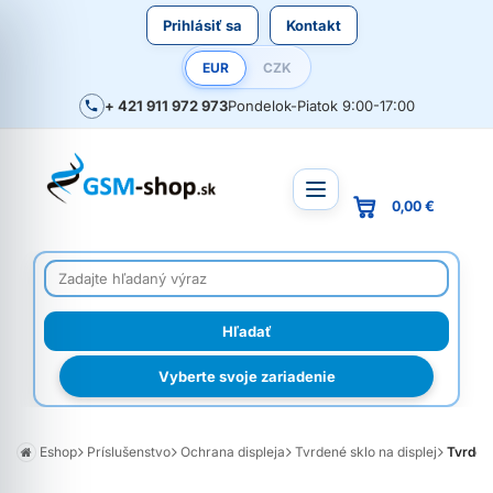
Prihlásiť sa
Kontakt
EUR
CZK
+ 421 911 972 973
Pondelok-Piatok 9:00-17:00
0,00 €
Vyberte svoje zariadenie
Eshop
Príslušenstvo
Ochrana displeja
Tvrdené sklo na displej
Tvrden