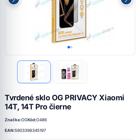
Tvrdené sklo OG PRIVACY Xiaomi
14T, 14T Pro čierne
Značka:
OG
Kód:
O486
EAN:
5903396345197