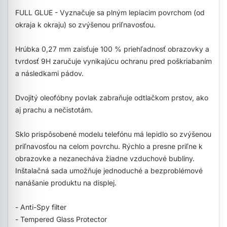
FULL GLUE - Vyznačuje sa plným lepiacim povrchom (od
okraja k okraju) so zvýšenou priľnavosťou.
Hrúbka 0,27 mm zaisťuje 100 % priehľadnosť obrazovky a
tvrdosť 9H zaručuje vynikajúcu ochranu pred poškriabaním
a následkami pádov.
Dvojitý oleofóbny povlak zabraňuje odtlačkom prstov, ako
aj prachu a nečistotám.
Sklo prispôsobené modelu telefónu má lepidlo so zvýšenou
priľnavosťou na celom povrchu. Rýchlo a presne priľne k
obrazovke a nezanecháva žiadne vzduchové bubliny.
Inštalačná sada umožňuje jednoduché a bezproblémové
nanášanie produktu na displej.
- Anti-Spy filter
- Tempered Glass Protector