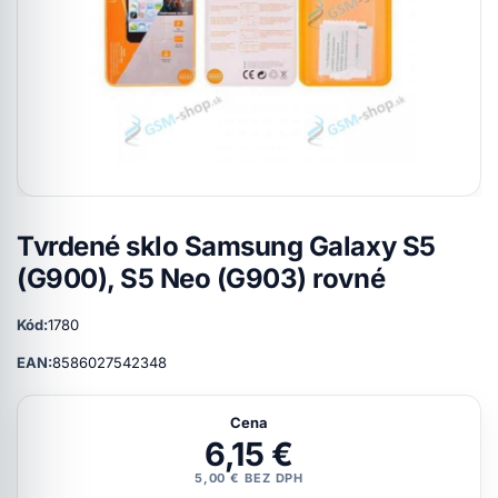
Tvrdené sklo Samsung Galaxy S5
(G900), S5 Neo (G903) rovné
Kód:
1780
EAN:
8586027542348
Cena
6,15 €
5,00 € BEZ DPH