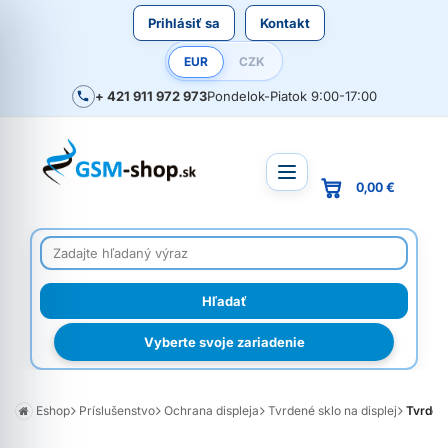
Prihlásiť sa
Kontakt
EUR
CZK
+ 421 911 972 973
Pondelok-Piatok 9:00-17:00
0,00 €
Vyberte svoje zariadenie
Eshop
Príslušenstvo
Ochrana displeja
Tvrdené sklo na displej
Tvrden