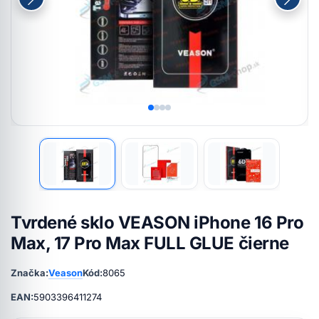
Tvrdené sklo VEASON iPhone 16 Pro
Max, 17 Pro Max FULL GLUE čierne
Značka:
Veason
Kód:
8065
EAN:
5903396411274