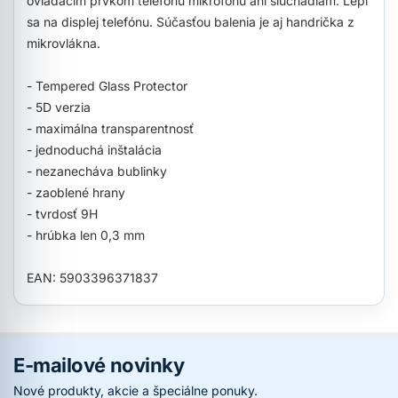
ovládacím prvkom telefónu mikrofónu ani slúchadlám. Lepí
sa na displej telefónu. Súčasťou balenia je aj handrička z
mikrovlákna.
- Tempered Glass Protector
- 5D verzia
- maximálna transparentnosť
- jednoduchá inštalácia
- nezanecháva bublinky
- zaoblené hrany
- tvrdosť 9H
- hrúbka len 0,3 mm
EAN: 5903396371837
E-mailové novinky
Nové produkty, akcie a špeciálne ponuky.