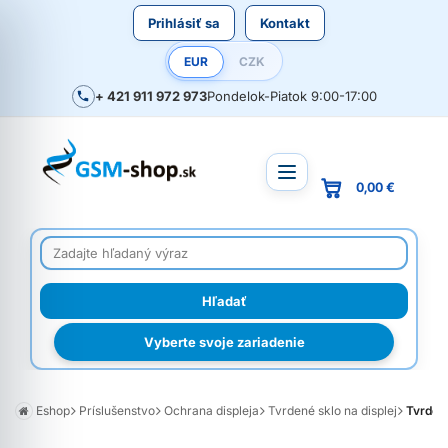
Prihlásiť sa
Kontakt
EUR
CZK
+ 421 911 972 973
Pondelok-Piatok 9:00-17:00
0,00 €
Vyberte svoje zariadenie
Eshop
Príslušenstvo
Ochrana displeja
Tvrdené sklo na displej
Tvrdené