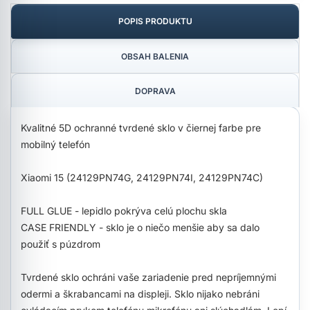
POPIS PRODUKTU
OBSAH BALENIA
DOPRAVA
Kvalitné 5D ochranné tvrdené sklo v čiernej farbe pre
mobilný telefón
Xiaomi 15 (24129PN74G, 24129PN74I, 24129PN74C)
FULL GLUE - lepidlo pokrýva celú plochu skla
CASE FRIENDLY - sklo je o niečo menšie aby sa dalo
použiť s púzdrom
Tvrdené sklo ochráni vaše zariadenie pred nepríjemnými
odermi a škrabancami na displeji. Sklo nijako nebráni