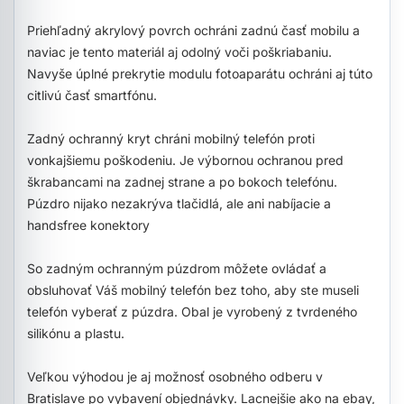
Priehľadný akrylový povrch ochráni zadnú časť mobilu a
naviac je tento materiál aj odolný voči poškriabaniu.
Navyše úplné prekrytie modulu fotoaparátu ochráni aj túto
citlivú časť smartfónu.
Zadný ochranný kryt chráni mobilný telefón proti
vonkajšiemu poškodeniu. Je výbornou ochranou pred
škrabancami na zadnej strane a po bokoch telefónu.
Púzdro nijako nezakrýva tlačidlá, ale ani nabíjacie a
handsfree konektory
So zadným ochranným púzdrom môžete ovládať a
obsluhovať Váš mobilný telefón bez toho, aby ste museli
telefón vyberať z púzdra. Obal je vyrobený z tvrdeného
silikónu a plastu.
Veľkou výhodou je aj možnosť osobného odberu v
Bratislave po vybavení objednávky. Lacnejšie ako na ebay,