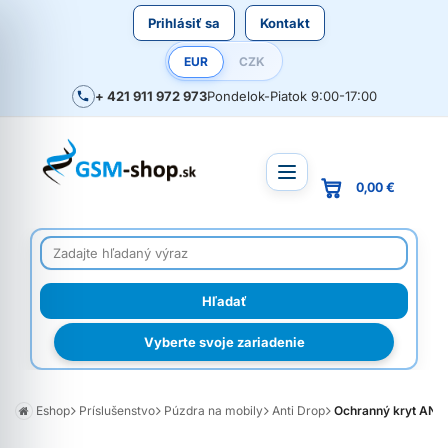
Prihlásiť sa
Kontakt
EUR
CZK
+ 421 911 972 973
Pondelok-Piatok 9:00-17:00
0,00 €
Vyberte svoje zariadenie
Eshop
Príslušenstvo
Púzdra na mobily
Anti Drop
Ochranný kryt ANT