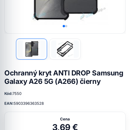
Ochranný kryt ANTI DROP Samsung
Galaxy A26 5G (A266) čierny
Kód:
7550
EAN:
5903396363528
Cena
3,69 €