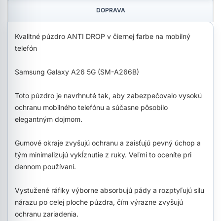
DOPRAVA
Kvalitné púzdro ANTI DROP v čiernej farbe na mobilný
telefón
Samsung Galaxy A26 5G (SM-A266B)
Toto púzdro je navrhnuté tak, aby zabezpečovalo vysokú
ochranu mobilného telefónu a súčasne pôsobilo
elegantným dojmom.
Gumové okraje zvyšujú ochranu a zaisťujú pevný úchop a
tým minimalizujú vykĺznutie z ruky. Veľmi to oceníte pri
dennom používaní.
Vystužené ráfiky výborne absorbujú pády a rozptyľujú silu
nárazu po celej ploche púzdra, čím výrazne zvyšujú
ochranu zariadenia.