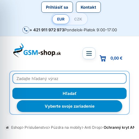
Prihlásiť sa
Kontakt
EUR
CZK
+ 421 911 972 973
Pondelok-Piatok 9:00-17:00
0,00 €
Vyberte svoje zariadenie
Eshop
Príslušenstvo
Púzdra na mobily
Anti Drop
Ochranný kryt ANTI