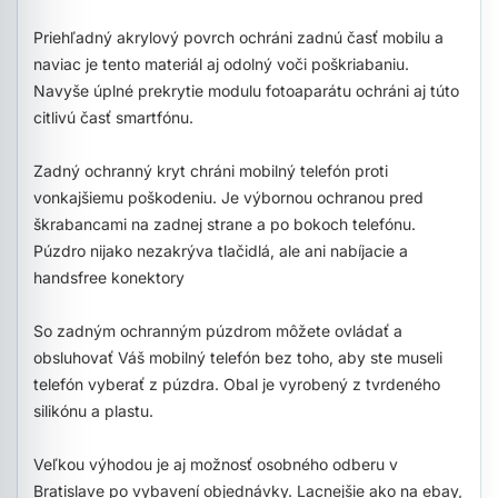
Priehľadný akrylový povrch ochráni zadnú časť mobilu a
naviac je tento materiál aj odolný voči poškriabaniu.
Navyše úplné prekrytie modulu fotoaparátu ochráni aj túto
citlivú časť smartfónu.
Zadný ochranný kryt chráni mobilný telefón proti
vonkajšiemu poškodeniu. Je výbornou ochranou pred
škrabancami na zadnej strane a po bokoch telefónu.
Púzdro nijako nezakrýva tlačidlá, ale ani nabíjacie a
handsfree konektory
So zadným ochranným púzdrom môžete ovládať a
obsluhovať Váš mobilný telefón bez toho, aby ste museli
telefón vyberať z púzdra. Obal je vyrobený z tvrdeného
silikónu a plastu.
Veľkou výhodou je aj možnosť osobného odberu v
Bratislave po vybavení objednávky. Lacnejšie ako na ebay,