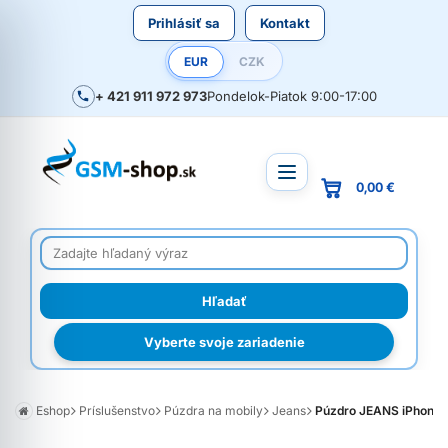
Prihlásiť sa
Kontakt
EUR
CZK
+ 421 911 972 973
Pondelok-Piatok 9:00-17:00
0,00 €
Vyberte svoje zariadenie
Eshop
Príslušenstvo
Púzdra na mobily
Jeans
Púzdro JEANS iPhone 17