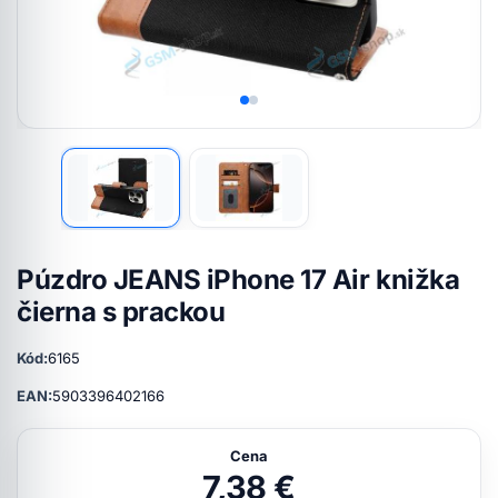
Púzdro JEANS iPhone 17 Air knižka
čierna s prackou
Kód:
6165
EAN:
5903396402166
Cena
7,38 €