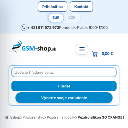
Prihlásiť sa
Kontakt
EUR
CZK
+ 421 911 972 973
Pondelok-Piatok 9:00-17:00
0,00 €
Vyberte svoje zariadenie
Eshop
Príslušenstvo
Púzdra na mobily
Púzdro silikón GO ORANGE MA