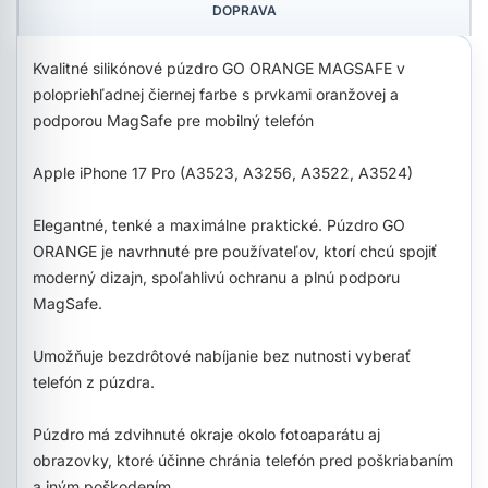
DOPRAVA
Kvalitné silikónové púzdro GO ORANGE MAGSAFE v
polopriehľadnej čiernej farbe s prvkami oranžovej a
podporou MagSafe pre mobilný telefón
Apple iPhone 17 Pro (A3523, A3256, A3522, A3524)
Elegantné, tenké a maximálne praktické. Púzdro GO
ORANGE je navrhnuté pre používateľov, ktorí chcú spojiť
moderný dizajn, spoľahlivú ochranu a plnú podporu
MagSafe.
Umožňuje bezdrôtové nabíjanie bez nutnosti vyberať
telefón z púzdra.
Púzdro má zdvihnuté okraje okolo fotoaparátu aj
obrazovky, ktoré účinne chránia telefón pred poškriabaním
a iným poškodením.