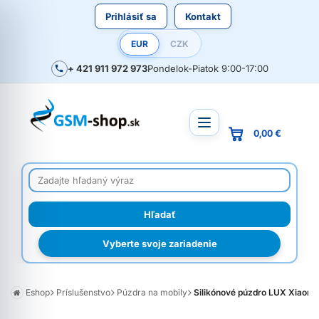
Prihlásiť sa
Kontakt
EUR
CZK
+ 421 911 972 973
Pondelok-Piatok 9:00-17:00
0,00 €
Vyberte svoje zariadenie
Eshop
Príslušenstvo
Púzdra na mobily
Silikónové púzdro LUX Xiaomi