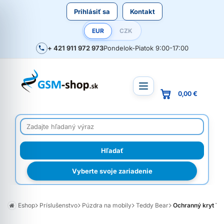
Prihlásiť sa
Kontakt
EUR
CZK
+ 421 911 972 973
Pondelok-Piatok 9:00-17:00
0,00 €
Vyberte svoje zariadenie
Eshop
Príslušenstvo
Púzdra na mobily
Teddy Bear
Ochranný kryt TE