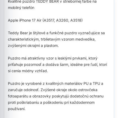
Kvalitné púzdro TEDDY BEAR v striebornej farbe na
mobilný telefón
Apple iPhone 17 Air (A3517, A3260, A3518)
Teddy Bear je štýlové a funkčné puzdro vyznačujúce sa
charakteristickým, trblietavým vzorom medvedíka,
zvýšenými okrajmi a plastom.
Puzdro má atraktívny vzor s lesklými prvkami, ktorý
priťahuje pozornosť a dodáva šarm, ideálne pre ľudí, ktorí
si cenia módny vzhľad.
Puzdro je vyrobené z kvalitných materiálov PU a TPU a
zaručuje odolnosť. Zvýšené okraje okolo ostrovčeka
fotoaparátu a obrazovky poskytujú dodatočnú ochranu
proti poškriabaniu a poškodeniu pri každodennom
používaní.