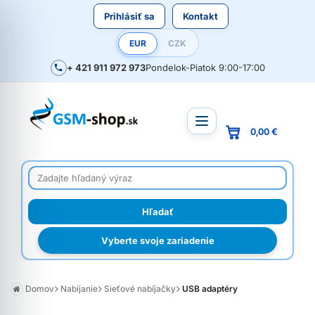
Prihlásiť sa
Kontakt
EUR
CZK
+ 421 911 972 973
Pondelok-Piatok 9:00-17:00
0,00 €
Vyberte svoje zariadenie
Domov
Nabíjanie
Sieťové nabíjačky
USB adaptéry