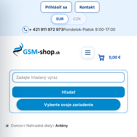
Prihlásiť sa
Kontakt
EUR
CZK
+ 421 911 972 973
Pondelok-Piatok 9:00-17:00
0,00 €
Vyberte svoje zariadenie
Domov
Náhradné diely
Antény