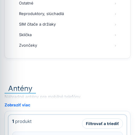
Ostatné
Reproduktory, slúchadlá
SIM čítače a držiaky
Sklíčka
Zvončeky
Antény
Náhradné antény pre mobilné telefóny.
Zobraziť viac
1
produkt
Filtrovať a triediť