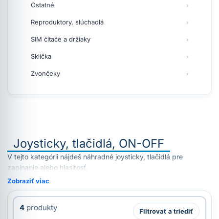
Ostatné
Reproduktory, slúchadlá
SIM čítače a držiaky
Sklíčka
Zvončeky
Joysticky, tlačidlá, ON-OFF
V tejto kategórii nájdeš náhradné joysticky, tlačidlá pre
zapínanie alebo hlasitosť.
Zobraziť viac
4
produkty
Filtrovať a triediť