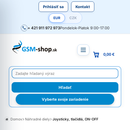
Prihlásiť sa
Kontakt
EUR
CZK
+ 421 911 972 973
Pondelok-Piatok 9:00-17:00
0,00 €
Vyberte svoje zariadenie
Domov
Náhradné diely
Joysticky, tlačidlá, ON-OFF