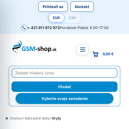
Prihlásiť sa
Kontakt
EUR
CZK
+ 421 911 972 973
Pondelok-Piatok 9:00-17:00
0,00 €
Vyberte svoje zariadenie
Domov
Náhradné diely
Kryty