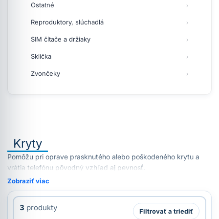
Ostatné
Reproduktory, slúchadlá
SIM čítače a držiaky
Sklíčka
Zvončeky
Kryty
Pomôžu pri oprave prasknutého alebo poškodeného krytu a
vrátia telefónu pôvodný vzhľad aj pevnosť.
Zobraziť viac
3
produkty
Filtrovať a triediť