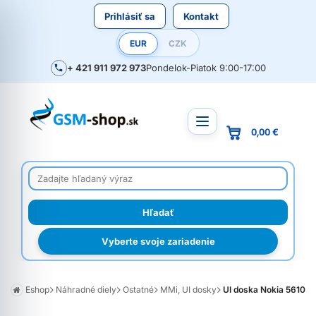
Prihlásiť sa
Kontakt
EUR
CZK
+ 421 911 972 973
Pondelok-Piatok 9:00-17:00
0,00 €
Vyberte svoje zariadenie
Eshop
Náhradné diely
Ostatné
MMi, UI dosky
UI doska Nokia 5610 pr