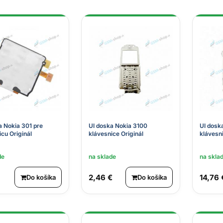
a Nokia 301 pre
UI doska Nokia 3100
UI dosk
icu Originál
klávesnice Originál
klávesni
de
na sklade
na skla
2,46 €
14,76 
Do košíka
Do košíka