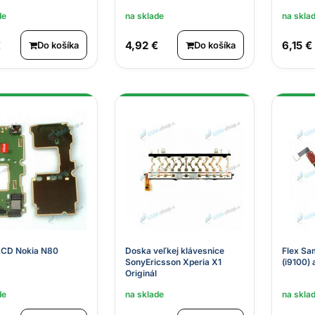
de
na sklade
na skla
€
4,92 €
6,15 €
Do košíka
Do košíka
LCD Nokia N80
Doska veľkej klávesnice
Flex Sa
SonyEricsson Xperia X1
(i9100) 
Originál
de
na sklade
na skla