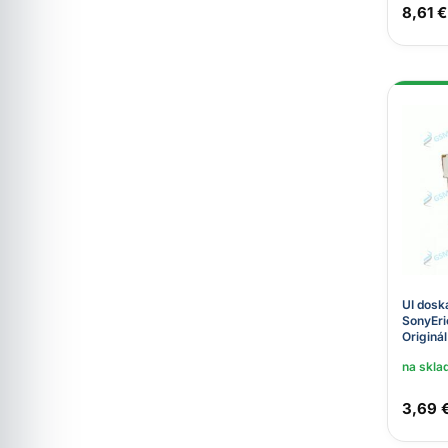
8,61 €
UI dosk
SonyEr
Originál
na skla
3,69 