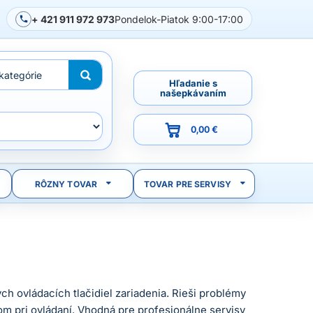
+ 421 911 972 973
Pondelok-Piatok 9:00-17:00
Hľadanie s
našepkávaním
0,00 €
RÔZNY TOVAR
TOVAR PRE SERVISY
h ovládacích tlačidiel zariadenia. Rieši problémy
m pri ovládaní. Vhodná pre profesionálne servisy