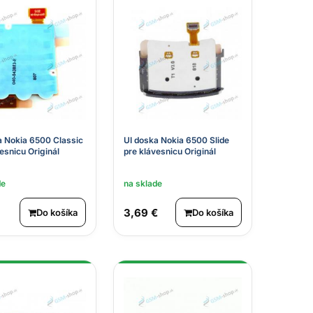
a Nokia 6500 Classic
UI doska Nokia 6500 Slide
esnicu Originál
pre klávesnicu Originál
de
na sklade
3,69 €
Do košíka
Do košíka