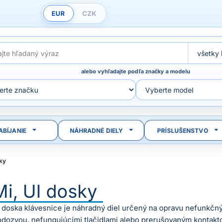
EUR
CZK
alebo vyhľadajte podľa značky a modelu
ABÍJANIE
NÁHRADNÉ DIELY
PRÍSLUŠENSTVO
ky
i, UI dosky
 doska klávesnice je náhradný diel určený na opravu nefunkčnýc
odozvou, nefungujúcimi tlačidlami alebo prerušovaným kontakto