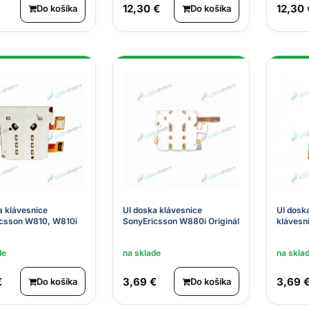
12,30 €
12,30 
Do košíka
Do košíka
a klávesnice
UI doska klávesnice
UI dosk
icsson W810, W810i
SonyEricsson W880i Originál
klávesni
de
na sklade
na skla
€
3,69 €
3,69 
Do košíka
Do košíka