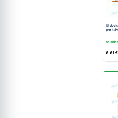
UI dosk
pre kláv
na skla
8,61 €