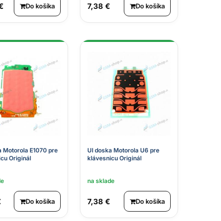
€
7,38 €
Do košíka
Do košíka
a Motorola E1070 pre
UI doska Motorola U6 pre
cu Originál
klávesnicu Originál
de
na sklade
€
7,38 €
Do košíka
Do košíka