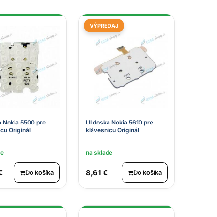
VÝPREDAJ
a Nokia 5500 pre
UI doska Nokia 5610 pre
cu Originál
klávesnicu Originál
de
na sklade
€
8,61 €
Do košíka
Do košíka