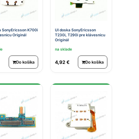
a SonyEricsson K700i
UI doska SonyEricsson
esnicu Originál
T230i, T290i pre klávesnicu
Originál
de
na sklade
4,92 €
Do košíka
Do košíka