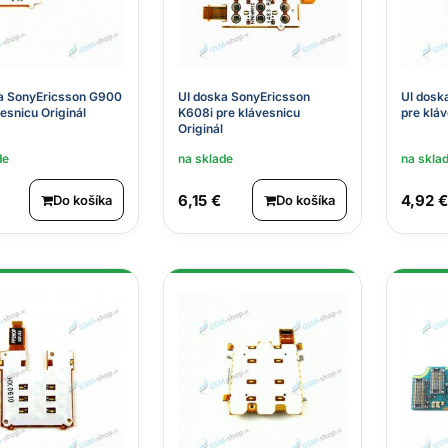
a SonyEricsson G900
UI doska SonyEricsson
UI dosk
esnicu Originál
K608i pre klávesnicu
pre kláv
Originál
de
na sklade
na skla
6,15 €
4,92 €
Do košíka
Do košíka