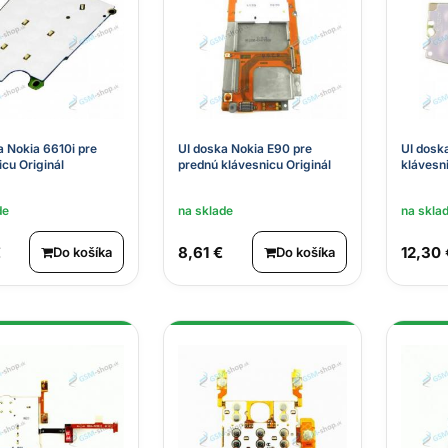
a Nokia 6610i pre
UI doska Nokia E90 pre
UI dosk
icu Originál
prednú klávesnicu Originál
klávesni
de
na sklade
na skla
€
8,61 €
12,30 
Do košíka
Do košíka