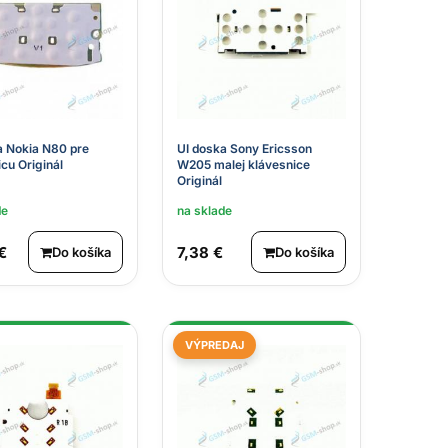
a Nokia N80 pre
UI doska Sony Ericsson
cu Originál
W205 malej klávesnice
Originál
de
na sklade
€
7,38 €
Do košíka
Do košíka
VÝPREDAJ