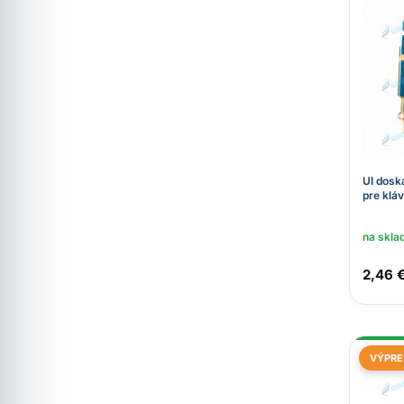
UI dosk
pre kláv
na skla
2,46 
VÝPRE