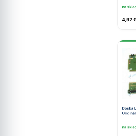
na skla
4,92 
Doska 
Originál
na skla