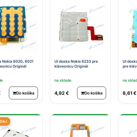
a Nokia 6020, 6021
UI doska Nokia 6233 pre
UI dosk
esnicu Originál
klávesnicu Originál
pre kláv
de
na sklade
na skla
€
4,92 €
8,61 €
Do košíka
Do košíka
DAJ