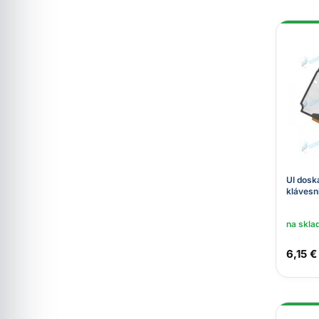
UI dosk
klávesn
na skla
6,15 €