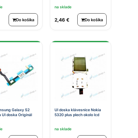
de
na sklade
2,46 €
Do košíka
Do košíka
msung Galaxy S2
UI doska klávesnice Nokia
a UI doska Originál
5320 plus plech okolo lcd
de
na sklade