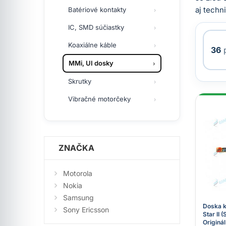
aj techn
Batériové kontakty
IC, SMD súčiastky
Koaxiálne káble
36
p
MMi, UI dosky
Skrutky
Vibračné motorčeky
ZNAČKA
Motorola
Nokia
Samsung
Doska 
Sony Ericsson
Star II 
Originál