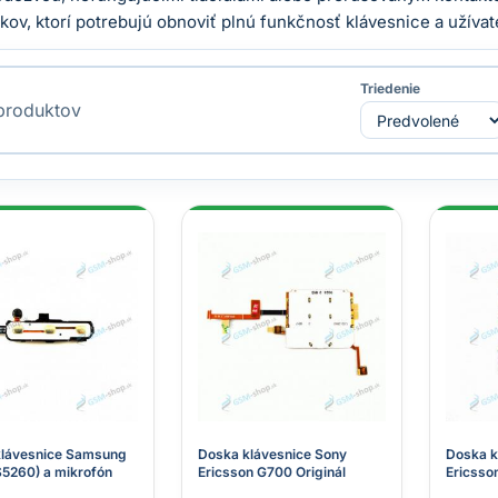
ikov, ktorí potrebujú obnoviť plnú funkčnosť klávesnice a užíva
Triedenie
roduktov
klávesnice Samsung
Doska klávesnice Sony
Doska k
(S5260) a mikrofón
Ericsson G700 Originál
Ericsson