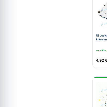
UI dosk
klávesn
na skla
4,92 