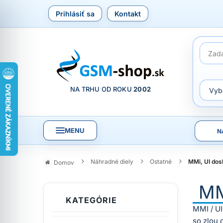
Prihlásiť sa
Kontakt
NA TRHU OD ROKU
2002
MENU
N
Náhradné diely
Ostatné
MMi, UI dos
Domov
MM
KATEGÓRIE
MMI / UI
so zlou 