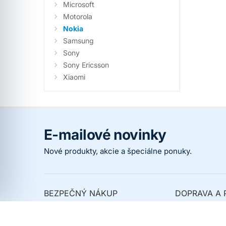
Microsoft
Motorola
Nokia
Samsung
Sony
Sony Ericsson
Xiaomi
E-mailové novinky
Nové produkty, akcie a špeciálne ponuky.
BEZPEČNÝ NÁKUP
DOPRAVA A 
Prečo nakupovať u nás
Spôsoby dopr
Overené zákazníkmi
Spôsoby platb