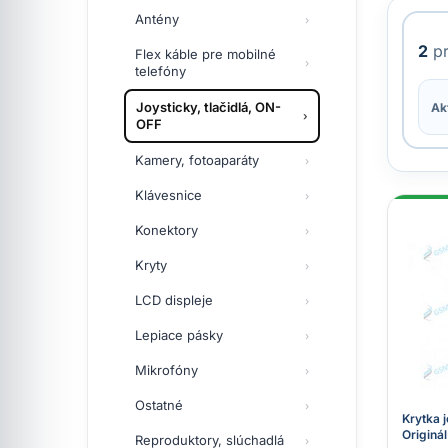
Antény
2
pr
Flex káble pre mobilné
telefóny
Joysticky, tlačidlá, ON-
Akt
OFF
Kamery, fotoaparáty
Klávesnice
Konektory
Kryty
LCD displeje
Lepiace pásky
Mikrofóny
Ostatné
Krytka 
Originál
Reproduktory, slúchadlá