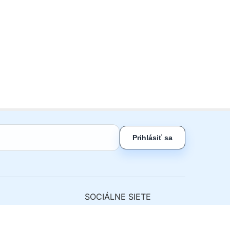
Prihlásiť sa
SOCIÁLNE SIETE
ny tovar
nie od zmluvy