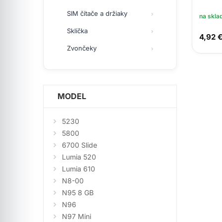
SIM čítače a držiaky
na skla
Sklíčka
4,92 
Zvončeky
MODEL
5230
5800
6700 Slide
Lumia 520
Lumia 610
N8-00
N95 8 GB
N96
N97 Mini