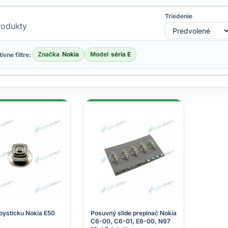
Triedenie
odukty
Značka
Nokia
Model
séria E
ívne filtre:
joysticku Nokia E50
Posuvný slide prepínač Nokia
C6-00, C6-01, E6-00, N97