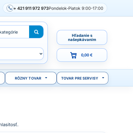
+ 421 911 972 973
Pondelok-Piatok 9:00-17:00
Hľadanie s
našepkávaním
0,00 €
RÔZNY TOVAR
TOVAR PRE SERVISY
hlasitosť.