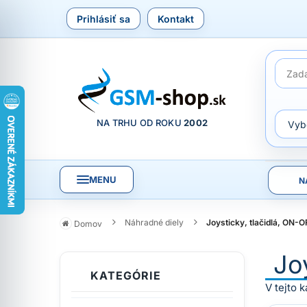
Prihlásiť sa
Kontakt
NA TRHU OD ROKU
2002
MENU
N
Náhradné diely
Joysticky, tlačidlá, ON-O
Domov
Jo
KATEGÓRIE
V tejto 