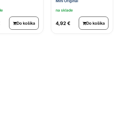
Mini Originál
de
na sklade
€
4,92 €
Do košíka
Do košíka