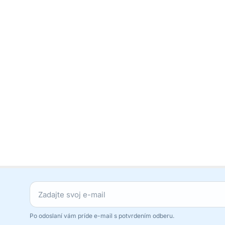
Po odoslaní vám príde e-mail s potvrdením odberu.