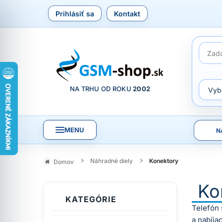
Prihlásiť sa
Kontakt
NA TRHU OD ROKU
2002
MENU
N
Náhradné diely
Konektory
Domov
Ko
KATEGÓRIE
Telefón 
a nabíja