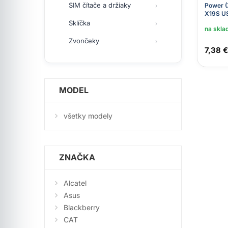
SIM čítače a držiaky
Power 
X19S US
Sklíčka
na skla
Zvončeky
7,38 €
MODEL
všetky modely
ZNAČKA
Alcatel
Asus
Blackberry
CAT