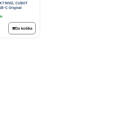
(XT1955), CUBOT
B-C Originál
de
Do košíka