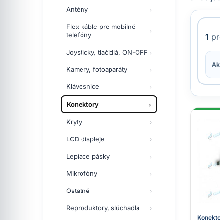
Antény
Flex káble pre mobilné
telefóny
1
pr
Joysticky, tlačidlá, ON-OFF
Akt
Kamery, fotoaparáty
Klávesnice
Konektory
Kryty
LCD displeje
Lepiace pásky
Mikrofóny
Ostatné
Reproduktory, slúchadlá
Konekto