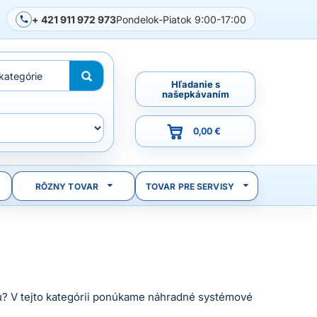
+ 421 911 972 973
Pondelok-Piatok 9:00-17:00
Hľadanie s
našepkávaním
0,00 €
RÔZNY TOVAR
TOVAR PRE SERVISY
aču? V tejto kategórii ponúkame náhradné systémové