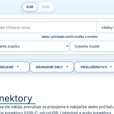
EUR
CZK
alebo vyhľadajte podľa značky a modelu
ABÍJANIE
NÁHRADNÉ DIELY
PRÍSLUŠENSTVO
nektory
sa zle nabíja, prerušuje sa pripojenie k nabíjačke alebo počít
cie konektory (USB-C, microUSB, Lightning) a audio konektory.