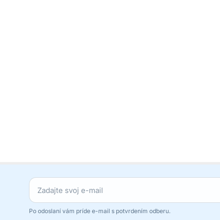
Po odoslaní vám príde e-mail s potvrdením odberu.