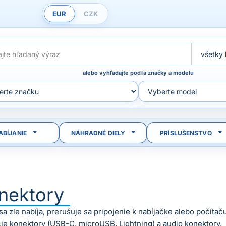
EUR
CZK
alebo vyhľadajte podľa značky a modelu
ABÍJANIE
NÁHRADNÉ DIELY
PRÍSLUŠENSTVO
nektory
sa zle nabíja, prerušuje sa pripojenie k nabíjačke alebo počít
cie konektory (USB-C, microUSB, Lightning) a audio konektory.