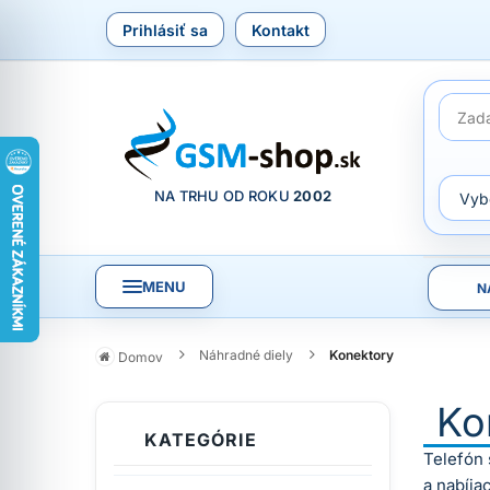
Prihlásiť sa
Kontakt
NA TRHU OD ROKU
2002
MENU
N
Náhradné diely
Konektory
Domov
Ko
KATEGÓRIE
Telefón 
a nabíja