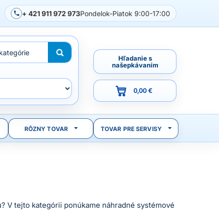
+ 421 911 972 973
Pondelok-Piatok 9:00-17:00
Hľadanie s
našepkávaním
0,00 €
RÔZNY TOVAR
TOVAR PRE SERVISY
aču? V tejto kategórii ponúkame náhradné systémové