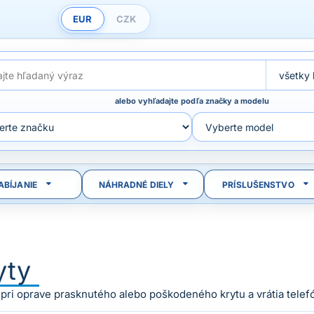
EUR
CZK
alebo vyhľadajte podľa značky a modelu
ABÍJANIE
NÁHRADNÉ DIELY
PRÍSLUŠENSTVO
yty
ri oprave prasknutého alebo poškodeného krytu a vrátia telef