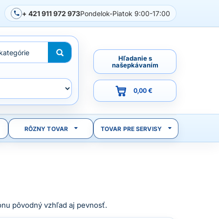
+ 421 911 972 973
Pondelok-Piatok 9:00-17:00
Hľadanie s
našepkávaním
0,00 €
RÔZNY TOVAR
TOVAR PRE SERVISY
ónu pôvodný vzhľad aj pevnosť.