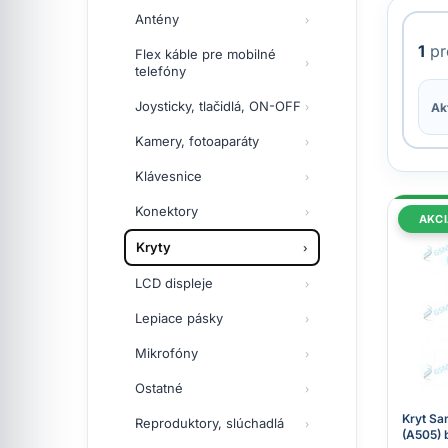
Antény
1
pr
Flex káble pre mobilné
telefóny
Joysticky, tlačidlá, ON-OFF
Akt
Kamery, fotoaparáty
Klávesnice
Konektory
AKCI
Kryty
LCD displeje
Lepiace pásky
Mikrofóny
Ostatné
Kryt S
Reproduktory, slúchadlá
(A505) b