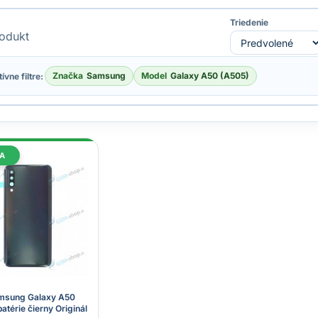
Triedenie
odukt
Značka
Samsung
Model
Galaxy A50 (A505)
ívne filtre:
A
amsung Galaxy A50
atérie čierny Originál