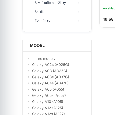
SIM čítače a držiaky
na skla
Sklíčka
19,68
Zvončeky
MODEL
_staré modely
Galaxy A02s (A025G)
Galaxy A03 (A035G)
Galaxy A03s (A037G)
Galaxy A04s (A047F)
Galaxy A05 (A055)
Galaxy A05s (A057)
Galaxy A10 (A105)
Galaxy A12 (A125)
Galaxy A12s (A127)