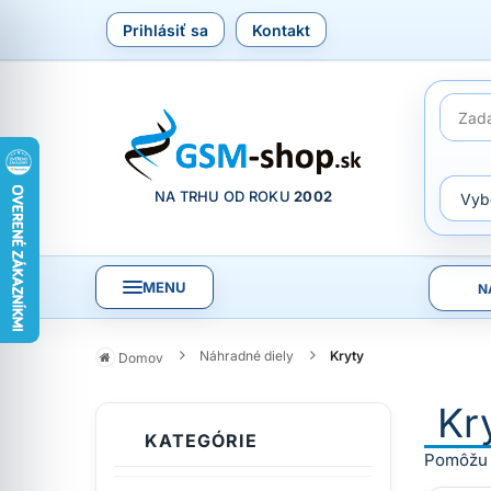
Prihlásiť sa
Kontakt
NA TRHU OD ROKU
2002
MENU
N
Náhradné diely
Kryty
Domov
Kr
KATEGÓRIE
Pomôžu p