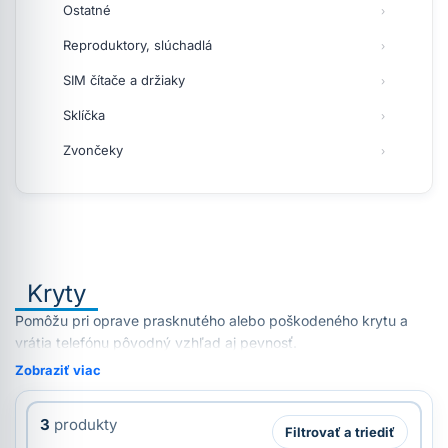
Ostatné
Reproduktory, slúchadlá
SIM čítače a držiaky
Sklíčka
Zvončeky
Kryty
Pomôžu pri oprave prasknutého alebo poškodeného krytu a
vrátia telefónu pôvodný vzhľad aj pevnosť.
Zobraziť viac
3
produkty
Filtrovať a triediť