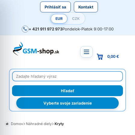
Prihlásiť sa
Kontakt
EUR
CZK
+ 421 911 972 973
Pondelok-Piatok 9:00-17:00
0,00 €
Vyberte svoje zariadenie
Domov
Náhradné diely
Kryty