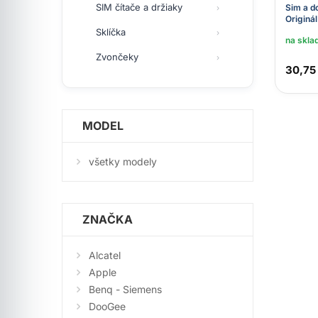
SIM čítače a držiaky
Sim a d
Originál
Sklíčka
na skla
Zvončeky
30,75
MODEL
všetky modely
ZNAČKA
Alcatel
Apple
Benq - Siemens
DooGee