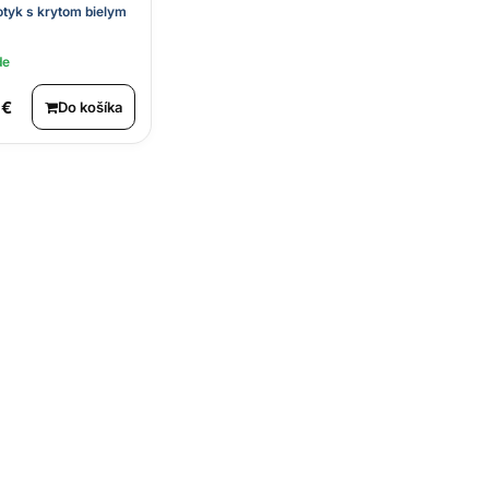
otyk s krytom bielym
de
 €
Do košíka