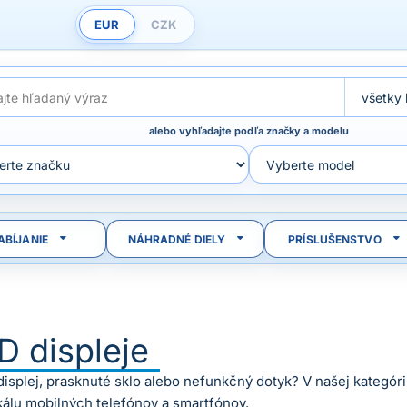
EUR
CZK
alebo vyhľadajte podľa značky a modelu
ABÍJANIE
NÁHRADNÉ DIELY
PRÍSLUŠENSTVO
D displeje
displej, prasknuté sklo alebo nefunkčný dotyk? V našej kategóri
kálu mobilných telefónov a smartfónov.