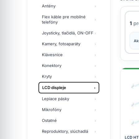
Antény
Flex káble pre mobilné
telefóny
1
pr
Joysticky, tlačidlá, ON-OFF
Akt
Kamery, fotoaparáty
Klávesnice
Konektory
Kryty
LCD displeje
Lepiace pásky
Mikrofóny
Ostatné
Reproduktory, slúchadlá
LCD HTC