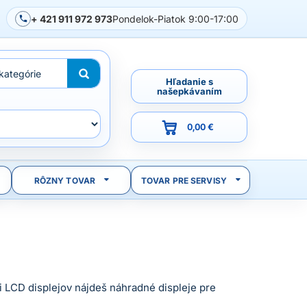
+ 421 911 972 973
Pondelok-Piatok 9:00-17:00
Hľadanie s
našepkávaním
0,00 €
RÔZNY TOVAR
TOVAR PRE SERVISY
i LCD displejov nájdeš náhradné displeje pre