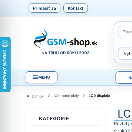
Prihlásiť sa
Kontakt
NA TRHU OD ROKU
2002
MENU
N
Náhradné diely
LCD displeje
Domov
LC
KATEGÓRIE
Rozbitý 
širokú š