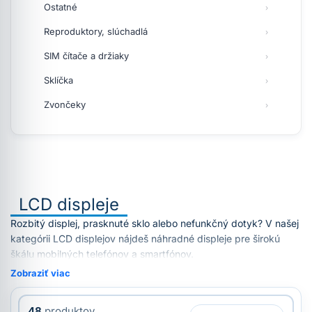
Ostatné
Reproduktory, slúchadlá
SIM čítače a držiaky
Sklíčka
Zvončeky
LCD displeje
Rozbitý displej, prasknuté sklo alebo nefunkčný dotyk? V našej
kategórii LCD displejov nájdeš náhradné displeje pre širokú
škálu mobilných telefónov a smartfónov.
Zobraziť viac
48
produktov