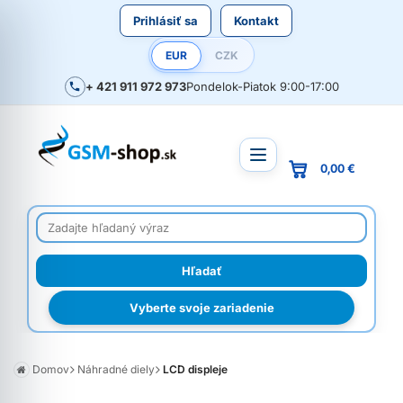
Prihlásiť sa
Kontakt
EUR
CZK
+ 421 911 972 973
Pondelok-Piatok 9:00-17:00
0,00 €
Vyberte svoje zariadenie
Domov
Náhradné diely
LCD displeje