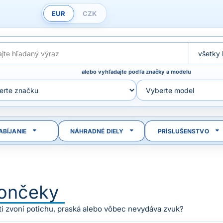
EUR
CZK
alebo vyhľadajte podľa značky a modelu
ABÍJANIE
NÁHRADNÉ DIELY
PRÍSLUŠENSTVO
ončeky
ti zvoní potichu, praská alebo vôbec nevydáva zvuk?