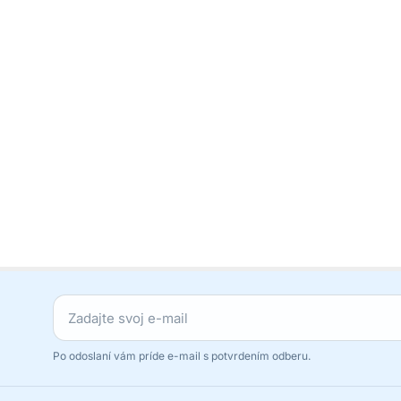
Po odoslaní vám príde e-mail s potvrdením odberu.