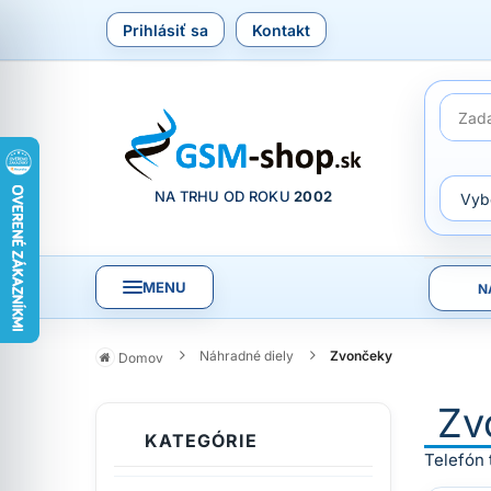
Prihlásiť sa
Kontakt
NA TRHU OD ROKU
2002
MENU
N
Náhradné diely
Zvončeky
Domov
Zv
KATEGÓRIE
Telefón 