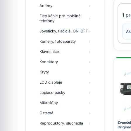
Antény
1
pr
Flex káble pre mobilné
telefóny
Joysticky, tlačidlá, ON-OFF
Akt
Kamery, fotoaparáty
Klávesnice
Konektory
Kryty
LCD displeje
Lepiace pásky
Mikrofóny
Ostatné
Zvonček
Reproduktory, slúchadlá
Originál