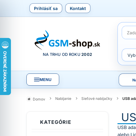
Prihlásiť sa
Kontakt
NA TRHU OD ROKU
2002
MENU
N
Nabíjanie
Sieťové nabíjačky
USB ad
Domov
US
KATEGÓRIE
USB adap
alebo Li