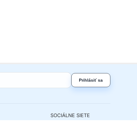
Prihlásiť sa
SOCIÁLNE SIETE
ny tovar
nie od zmluvy