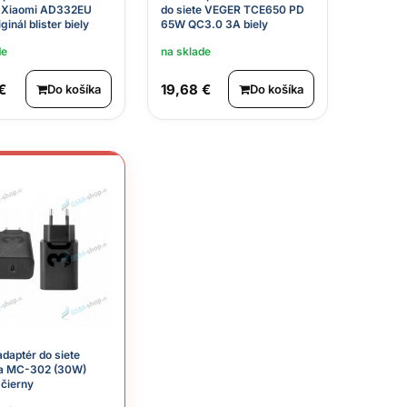
e Xiaomi AD332EU
do siete VEGER TCE650 PD
inál blister biely
65W QC3.0 3A biely
de
na sklade
€
19,68 €
Do košíka
Do košíka
daptér do siete
la MC-302 (30W)
 čierny