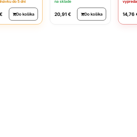
dnávku do 5 dní
na sklade
vypred
 €
20,91 €
14,76 
Do košíka
Do košíka