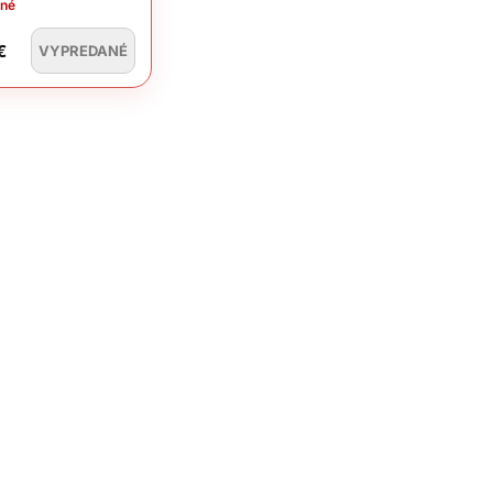
ané
€
VYPREDANÉ