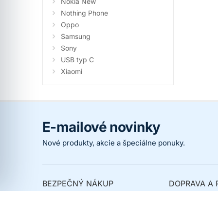
Nokia New
Nothing Phone
Oppo
Samsung
Sony
USB typ C
Xiaomi
E-mailové novinky
Nové produkty, akcie a špeciálne ponuky.
BEZPEČNÝ NÁKUP
DOPRAVA A 
Prečo nakupovať u nás
Spôsoby dopr
Overené zákazníkmi
Spôsoby platb