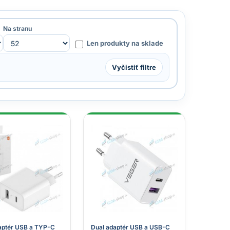
Na stranu
Len produkty na sklade
Vyčistiť filtre
aptér USB a TYP-C
Dual adaptér USB a USB-C