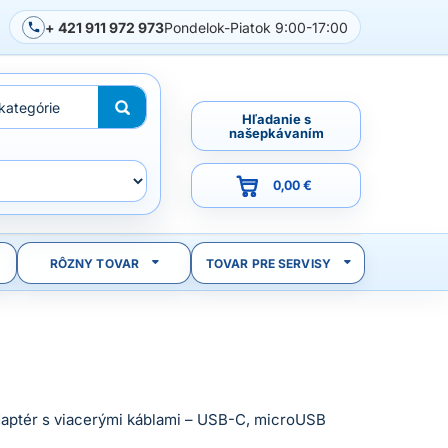
+ 421 911 972 973
Pondelok-Piatok 9:00-17:00
Hľadanie s
našepkávaním
0,00 €
RÔZNY TOVAR
TOVAR PRE SERVISY
daptér s viacerými káblami – USB-C, microUSB