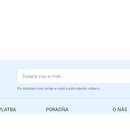
Po odoslaní vám príde e-mail s potvrdením odberu.
PLATBA
PORADŇA
O NÁS
avy
Najčastejšie otázky
Originál
y
Ako reklamovať?
Odstúpe