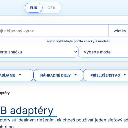
EUR
CZK
alebo vyhľadajte podľa značky a modelu
ABÍJANIE
NÁHRADNÉ DIELY
PRÍSLUŠENSTVO
aptéry
B adaptéry
téry sú ideálnym riešením, ak chceš používať jeden sieťový a
ghtning.