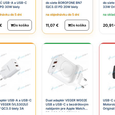
C USB-A a USB-C
do siete BOROFONE BN7
do siet
PD 30W biely
(QC3.0) PD 20W biely
33W Orig
dnávku do 5 dní
na objednávku do 5 dní
na skla
 €
11,07 €
20,91 
Do košíka
Do košíka
aptér USB-A a USB-C
Dual adaptér VEGER W002E
USB-C a
e VEGER (VLS302U)
USB a USB-C s bezdrôtovým
Motoro
 QC3.0 biely 3A
nabíjaním pre Apple Watch
Originál
PD QC3.0 3A 25W biely