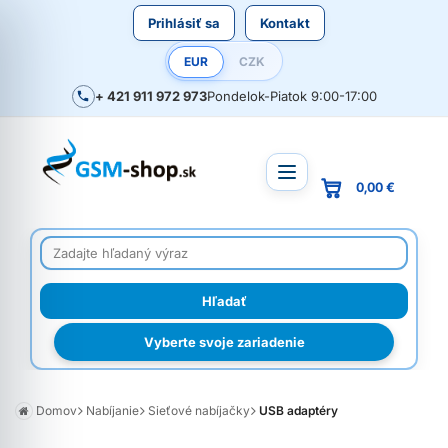
Prihlásiť sa
Kontakt
EUR
CZK
+ 421 911 972 973
Pondelok-Piatok 9:00-17:00
0,00 €
Vyberte svoje zariadenie
Domov
Nabíjanie
Sieťové nabíjačky
USB adaptéry