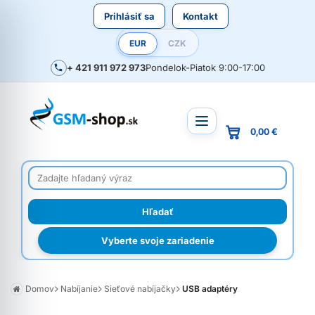
Prihlásiť sa
Kontakt
EUR
CZK
+ 421 911 972 973
Pondelok-Piatok 9:00-17:00
0,00 €
Vyberte svoje zariadenie
Domov
Nabíjanie
Sieťové nabíjačky
USB adaptéry