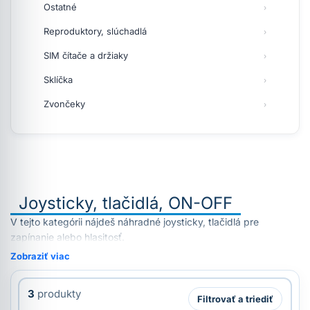
Ostatné
Reproduktory, slúchadlá
SIM čítače a držiaky
Sklíčka
Zvončeky
Joysticky, tlačidlá, ON-OFF
V tejto kategórii nájdeš náhradné joysticky, tlačidlá pre
zapínanie alebo hlasitosť.
Zobraziť viac
3
produkty
Filtrovať a triediť