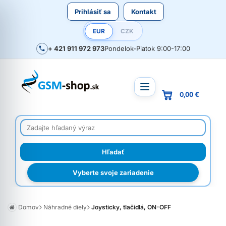
Prihlásiť sa
Kontakt
EUR
CZK
+ 421 911 972 973
Pondelok-Piatok 9:00-17:00
0,00 €
Vyberte svoje zariadenie
Domov
Náhradné diely
Joysticky, tlačidlá, ON-OFF