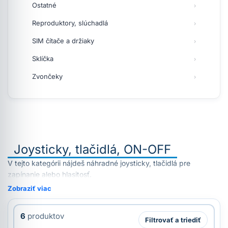
Ostatné
Reproduktory, slúchadlá
SIM čítače a držiaky
Sklíčka
Zvončeky
Joysticky, tlačidlá, ON-OFF
V tejto kategórii nájdeš náhradné joysticky, tlačidlá pre
zapínanie alebo hlasitosť.
Zobraziť viac
6
produktov
Filtrovať a triediť