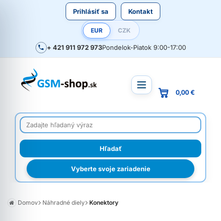
Prihlásiť sa
Kontakt
EUR
CZK
+ 421 911 972 973
Pondelok-Piatok 9:00-17:00
0,00 €
Vyberte svoje zariadenie
Domov
Náhradné diely
Konektory