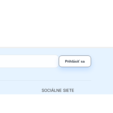
Prihlásiť sa
SOCIÁLNE SIETE
ny tovar
nie od zmluvy