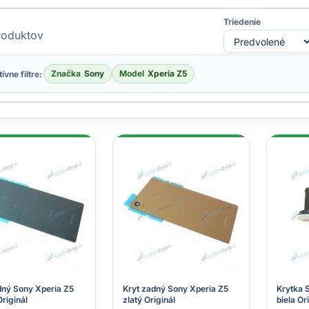
Triedenie
oduktov
Značka
Sony
Model
Xperia Z5
ívne filtre:
dný Sony Xperia Z5
Kryt zadný Sony Xperia Z5
Krytka 
riginál
zlatý Originál
biela Or