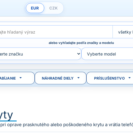
EUR
CZK
alebo vyhľadajte podľa značky a modelu
ABÍJANIE
NÁHRADNÉ DIELY
PRÍSLUŠENSTVO
yty
ri oprave prasknutého alebo poškodeného krytu a vrátia telef