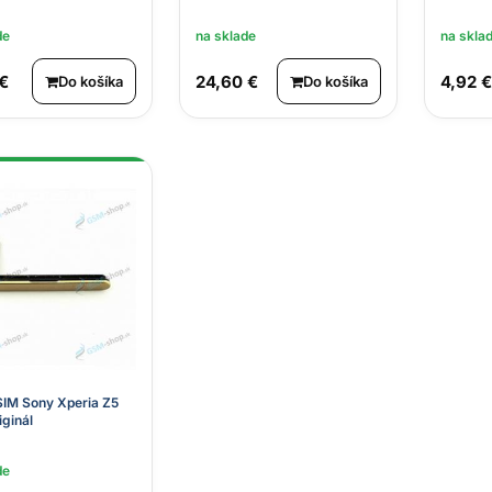
de
na sklade
na skla
 €
24,60 €
4,92 €
Do košíka
Do košíka
SIM Sony Xperia Z5
iginál
de