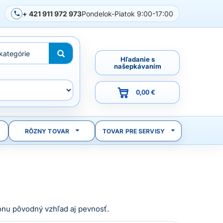
+ 421 911 972 973
Pondelok-Piatok 9:00-17:00
Hľadanie s
našepkávaním
0,00 €
RÔZNY TOVAR
TOVAR PRE SERVISY
ónu pôvodný vzhľad aj pevnosť.