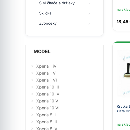
SIM čítače a držiaky
na skla
Sklíčka
18,45
Zvončeky
MODEL
Xperia 1 iV
Xperia 1 V
Xperia 1 VI
Xperia 10 III
Xperia 10 IV
Xperia 10 V
Krytka 
Xperia 10 VI
zlatá Or
Xperia 5 II
Xperia 5 III
na skla
Xperia 5 IV