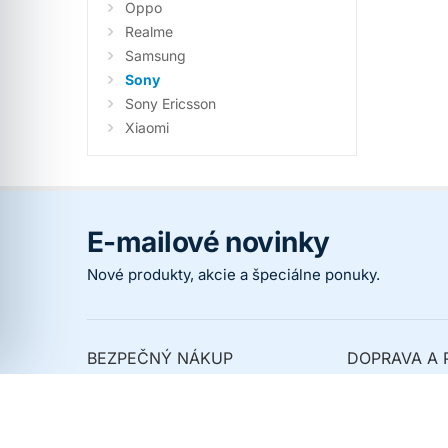
Oppo
Realme
Samsung
Sony
Sony Ericsson
Xiaomi
E-mailové novinky
Nové produkty, akcie a špeciálne ponuky.
BEZPEČNÝ NÁKUP
DOPRAVA A 
Prečo nakupovať u nás
Spôsoby dopr
Overené zákazníkmi
Spôsoby platb
Ochrana osobných údajov
Kedy dostanem