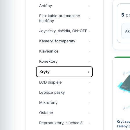
Antény
5
pr
Flex káble pre mobilné
telefóny
Joysticky, tlačidlá, ON-OFF
Akt
Kamery, fotoaparáty
Klávesnice
Konektory
Kryty
LCD displeje
Lepiace pásky
Mikrofóny
Ostatné
Kryt za
Reproduktory, slúchadlá
zelený O