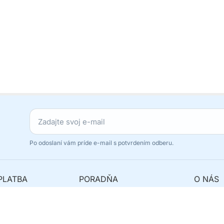
Po odoslaní vám príde e-mail s potvrdením odberu.
PLATBA
PORADŇA
O NÁS
avy
Najčastejšie otázky
Originál
y
Ako reklamovať?
Odstúpe
 balík?
Kde nás nájdete?
Kontakt