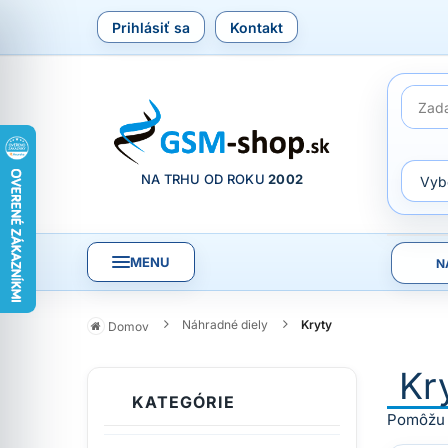
Prihlásiť sa
Kontakt
NA TRHU OD ROKU
2002
MENU
N
Náhradné diely
Kryty
Domov
Kr
KATEGÓRIE
Pomôžu p