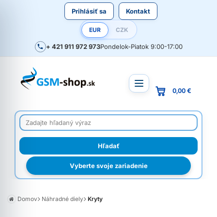
Prihlásiť sa
Kontakt
EUR
CZK
+ 421 911 972 973
Pondelok-Piatok 9:00-17:00
0,00 €
Vyberte svoje zariadenie
Domov
Náhradné diely
Kryty