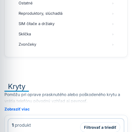
Ostatné
Reproduktory, slúchadlá
SIM čítače a držiaky
Sklíčka
Zvončeky
Kryty
Pomôžu pri oprave prasknutého alebo poškodeného krytu a
vrátia telefónu pôvodný vzhľad aj pevnosť.
Zobraziť viac
1
produkt
Filtrovať a triediť