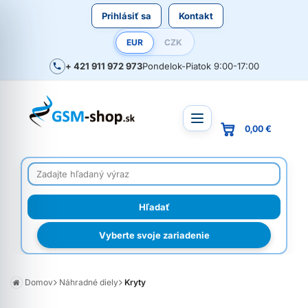
Prihlásiť sa
Kontakt
EUR
CZK
+ 421 911 972 973
Pondelok-Piatok 9:00-17:00
0,00 €
Vyberte svoje zariadenie
Domov
Náhradné diely
Kryty