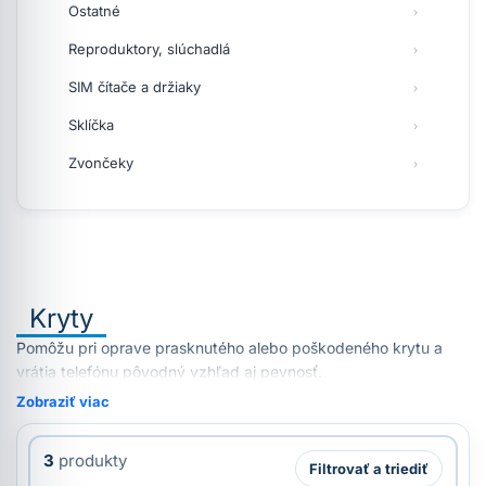
Ostatné
Reproduktory, slúchadlá
SIM čítače a držiaky
Sklíčka
Zvončeky
Kryty
Pomôžu pri oprave prasknutého alebo poškodeného krytu a
vrátia telefónu pôvodný vzhľad aj pevnosť.
Zobraziť viac
3
produkty
Filtrovať a triediť