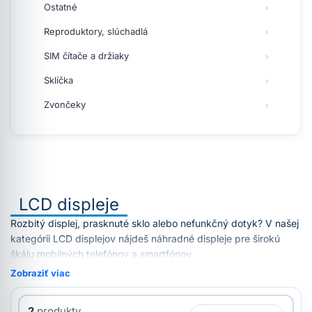
Ostatné
Reproduktory, slúchadlá
SIM čítače a držiaky
Sklíčka
Zvončeky
LCD displeje
Rozbitý displej, prasknuté sklo alebo nefunkčný dotyk? V našej
kategórii LCD displejov nájdeš náhradné displeje pre širokú
škálu mobilných telefónov a smartfónov.
Zobraziť viac
2
produkty