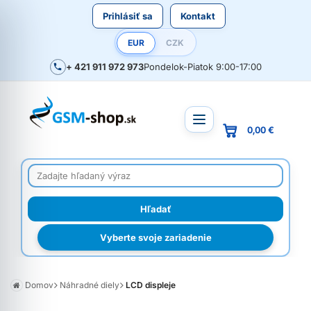
Prihlásiť sa
Kontakt
EUR
CZK
+ 421 911 972 973
Pondelok-Piatok 9:00-17:00
0,00 €
Vyberte svoje zariadenie
Domov
Náhradné diely
LCD displeje