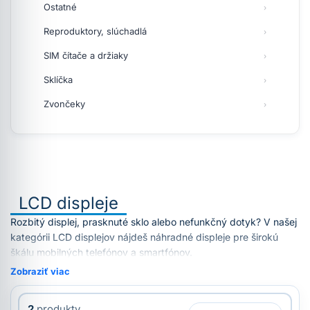
Ostatné
Reproduktory, slúchadlá
SIM čítače a držiaky
Sklíčka
Zvončeky
LCD displeje
Rozbitý displej, prasknuté sklo alebo nefunkčný dotyk? V našej
kategórii LCD displejov nájdeš náhradné displeje pre širokú
škálu mobilných telefónov a smartfónov.
Zobraziť viac
2
produkty