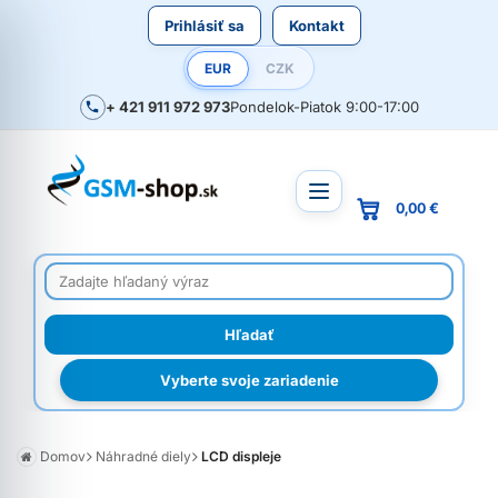
Prihlásiť sa
Kontakt
EUR
CZK
+ 421 911 972 973
Pondelok-Piatok 9:00-17:00
0,00 €
Vyberte svoje zariadenie
Domov
Náhradné diely
LCD displeje