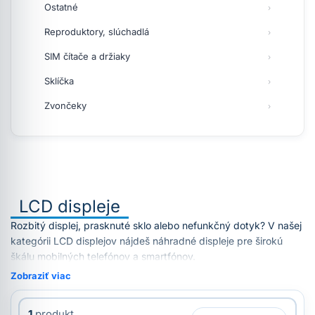
Ostatné
Reproduktory, slúchadlá
SIM čítače a držiaky
Sklíčka
Zvončeky
LCD displeje
Rozbitý displej, prasknuté sklo alebo nefunkčný dotyk? V našej
kategórii LCD displejov nájdeš náhradné displeje pre širokú
škálu mobilných telefónov a smartfónov.
Zobraziť viac
1
produkt