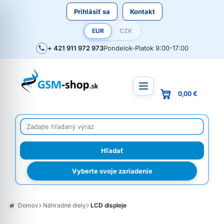
Prihlásiť sa
Kontakt
EUR
CZK
+ 421 911 972 973
Pondelok-Piatok 9:00-17:00
0,00 €
Vyberte svoje zariadenie
Domov
Náhradné diely
LCD displeje