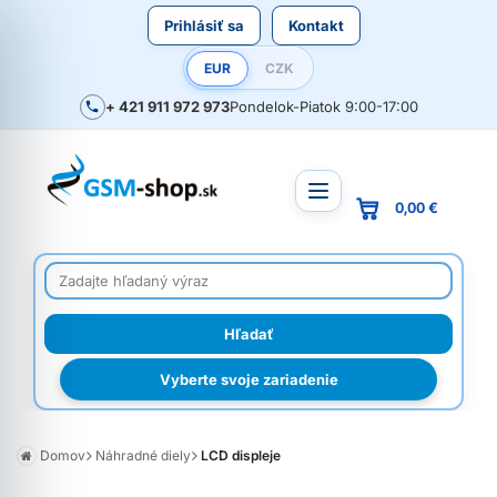
Prihlásiť sa
Kontakt
EUR
CZK
+ 421 911 972 973
Pondelok-Piatok 9:00-17:00
0,00 €
Vyberte svoje zariadenie
Domov
Náhradné diely
LCD displeje