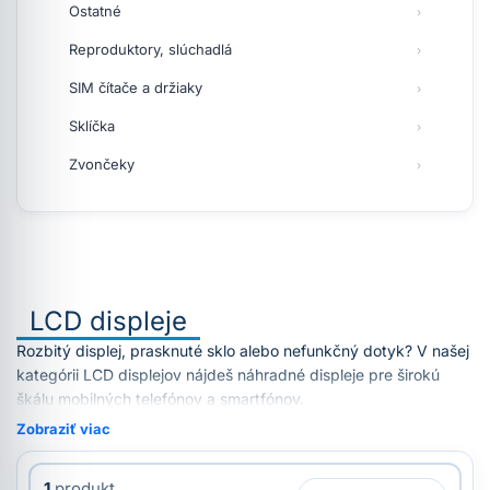
Ostatné
Reproduktory, slúchadlá
SIM čítače a držiaky
Sklíčka
Zvončeky
LCD displeje
Rozbitý displej, prasknuté sklo alebo nefunkčný dotyk? V našej
kategórii LCD displejov nájdeš náhradné displeje pre širokú
škálu mobilných telefónov a smartfónov.
Zobraziť viac
1
produkt