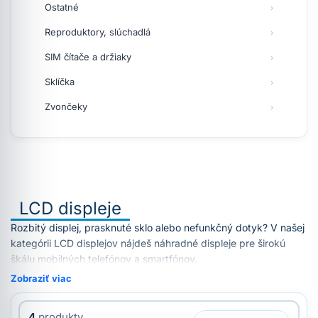
Ostatné
Reproduktory, slúchadlá
SIM čítače a držiaky
Sklíčka
Zvončeky
LCD displeje
Rozbitý displej, prasknuté sklo alebo nefunkčný dotyk? V našej
kategórii LCD displejov nájdeš náhradné displeje pre širokú
škálu mobilných telefónov a smartfónov.
Zobraziť viac
4
produkty