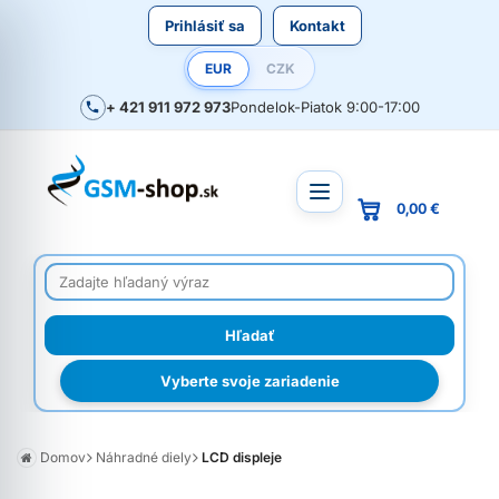
Prihlásiť sa
Kontakt
EUR
CZK
+ 421 911 972 973
Pondelok-Piatok 9:00-17:00
0,00 €
Vyberte svoje zariadenie
Domov
Náhradné diely
LCD displeje