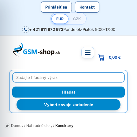
Prihlásiť sa
Kontakt
EUR
CZK
+ 421 911 972 973
Pondelok-Piatok 9:00-17:00
0,00 €
Vyberte svoje zariadenie
Domov
Náhradné diely
Konektory