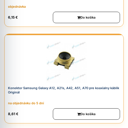
objednávka
6,15 €
Do košíka
Konektor Samsung Galaxy A12, A21s, A42, A51, A70 pre koaxíalny káblik
Originál
na objednávku do 5 dní
8,61 €
Do košíka