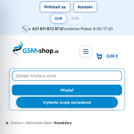
Prihlásiť sa
Kontakt
EUR
CZK
+ 421 911 972 973
Pondelok-Piatok 9:00-17:00
0,00 €
Vyberte svoje zariadenie
Domov
Náhradné diely
Konektory