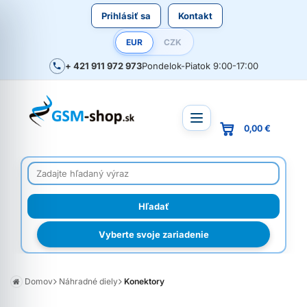
Prihlásiť sa
Kontakt
EUR
CZK
+ 421 911 972 973
Pondelok-Piatok 9:00-17:00
0,00 €
Vyberte svoje zariadenie
Domov
Náhradné diely
Konektory