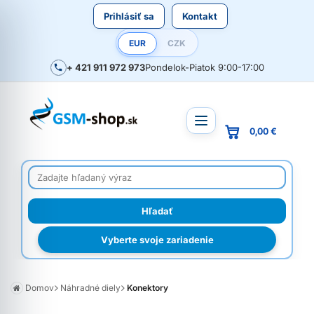
Prihlásiť sa
Kontakt
EUR
CZK
+ 421 911 972 973
Pondelok-Piatok 9:00-17:00
0,00 €
Vyberte svoje zariadenie
Domov
Náhradné diely
Konektory