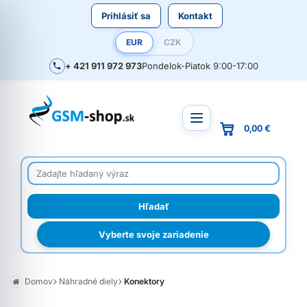
Prihlásiť sa
Kontakt
EUR
CZK
+ 421 911 972 973
Pondelok-Piatok 9:00-17:00
0,00 €
Vyberte svoje zariadenie
Domov
Náhradné diely
Konektory