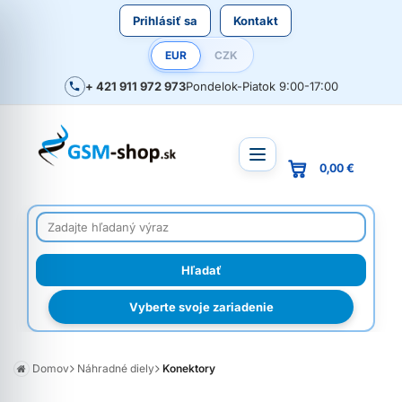
Prihlásiť sa
Kontakt
EUR
CZK
+ 421 911 972 973
Pondelok-Piatok 9:00-17:00
0,00 €
Vyberte svoje zariadenie
Domov
Náhradné diely
Konektory