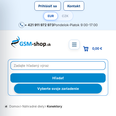
Prihlásiť sa
Kontakt
EUR
CZK
+ 421 911 972 973
Pondelok-Piatok 9:00-17:00
0,00 €
Vyberte svoje zariadenie
Domov
Náhradné diely
Konektory